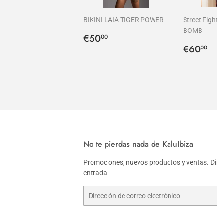
BIKINI LAIA TIGER POWER
Street Fig
BOMB
Precio
€50,00
€50
00
habitual
Precio
€
€60
00
habitu
No te pierdas nada de KaluIbiza
Promociones, nuevos productos y ventas. Di
entrada.
Correo
electrónico