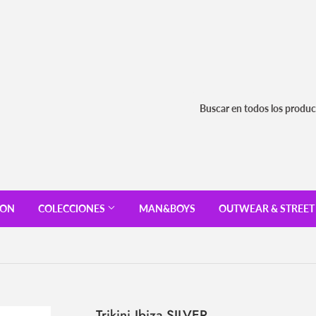
ION
COLECCIONES
MAN&BOYS
OUTWEAR & STREE
Trikini Ibiza SILVER