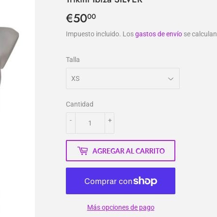
€50
€50,00
00
Impuesto incluido. Los
gastos de envío
se calculan
Talla
Cantidad
-
+
AGREGAR AL CARRITO
Más opciones de pago