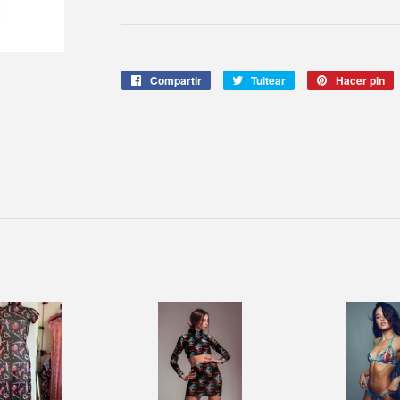
Compartir
Compartir
Tuitear
Tuitear
Hacer pin
P
en
en
e
Facebook
Twitter
P