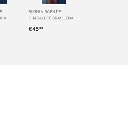
E
BIKINI VIRGEN DE
NGA
GUADALUPE BRASILEÑA
Precio
€45,00
€45
00
00
habitual