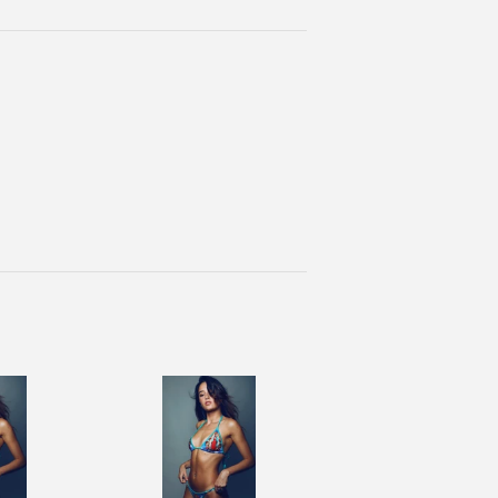
inear
n
interest