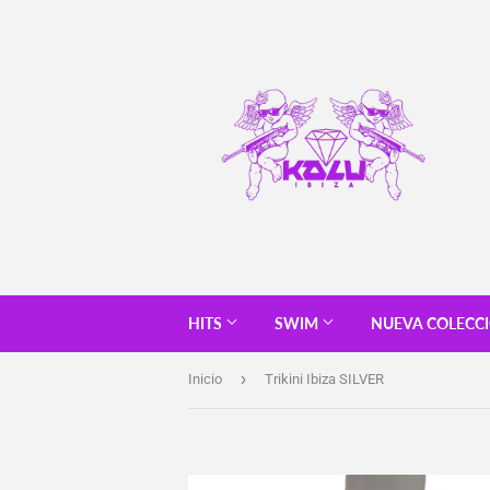
HITS
SWIM
NUEVA COLECC
›
Inicio
Trikini Ibiza SILVER