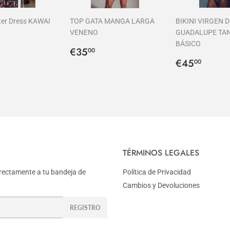
hter Dress KAWAI
TOP GATA MANGA LARGA
BIKINI VIRGEN D
VENENO
GUADALUPE TA
BÁSICO
60,00
Precio
€35,00
€35
00
al
habitual
Precio
€45,
€45
00
habitual
TÉRMINOS LEGALES
rectamente a tu bandeja de
Política de Privacidad
Cambios y Devoluciones
REGISTRO