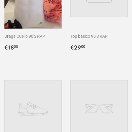
Braga Cuello 90'S RAP
Top básico 90'S RAP
Precio
€18,00
Precio
€29,00
€18
€29
00
00
habitual
habitual