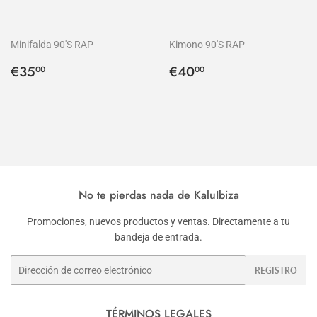
Minifalda 90'S RAP
Kimono 90'S RAP
Precio
€35,00
Precio
€40,00
€35
€40
00
00
habitual
habitual
No te pierdas nada de KaluIbiza
Promociones, nuevos productos y ventas. Directamente a tu
bandeja de entrada.
Correo
REGISTRO
electrónico
TÉRMINOS LEGALES