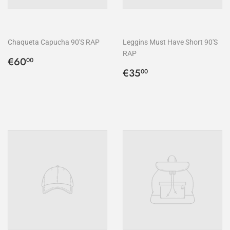
Chaqueta Capucha 90'S RAP
Leggins Must Have Short 90'S
RAP
Precio
€60,00
€60
00
habitual
Precio
€35,00
€35
00
habitual