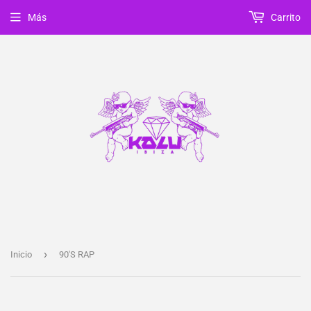
Más
Carrito
›
Inicio
90'S RAP