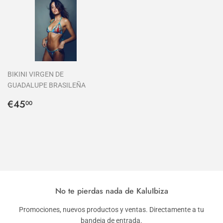
BIKINI VIRGEN DE
GUADALUPE BRASILEÑA
Precio
€45,00
€45
00
habitual
No te pierdas nada de KaluIbiza
Promociones, nuevos productos y ventas. Directamente a tu
bandeja de entrada.