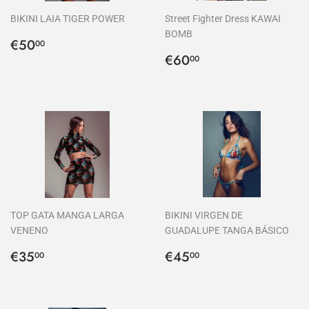
BIKINI LAIA TIGER POWER
Street Fighter Dress KAWAI
BOMB
Precio
€50,00
€50
00
habitual
Precio
€60,00
€60
00
habitual
TOP GATA MANGA LARGA
BIKINI VIRGEN DE
VENENO
GUADALUPE TANGA BÁSICO
Precio
€35,00
Precio
€45,00
€35
€45
00
00
habitual
habitual