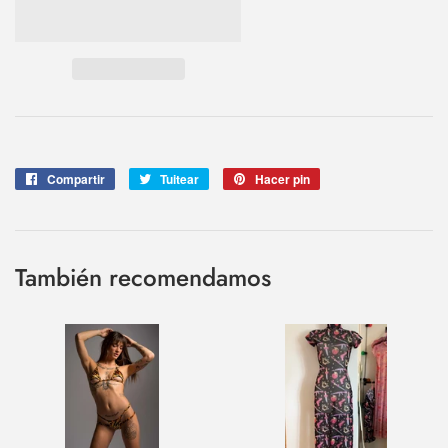
Compartir
Compartir
Tuitear
Tuitear
Hacer pin
Pinear
en
en
en
Facebook
Twitter
Pinterest
También recomendamos