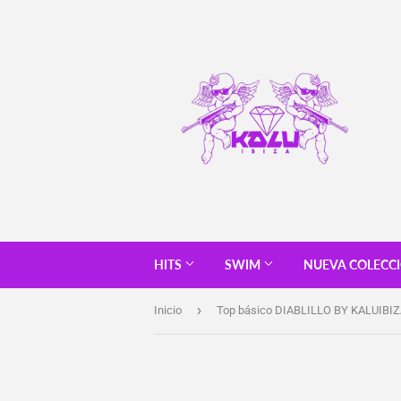
HITS
SWIM
NUEVA COLECC
›
Inicio
Top básico DIABLILLO BY KALUIBI