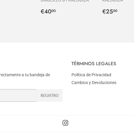
al
DIABLILLO BY KALUIBIZA
KALUIBIZA
Precio
€40,00
Precio
€25,
€40
€25
00
00
habitual
habitual
TÉRMINOS LEGALES
rectamente a tu bandeja de
Política de Privacidad
Cambios y Devoluciones
REGISTRO
Instagram