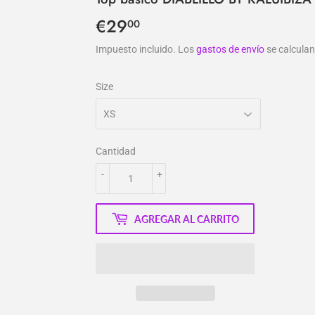
€29
€29,00
00
Impuesto incluido. Los
gastos de envío
se calculan
Size
Cantidad
-
+
AGREGAR AL CARRITO