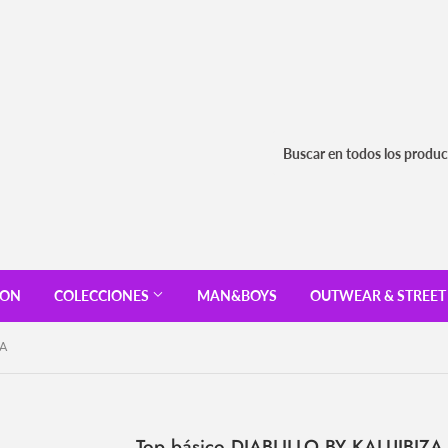
ION
COLECCIONES
MAN&BOYS
OUTWEAR & STREE
ZA
Top básico DIABLILLO BY KALUIBIZA