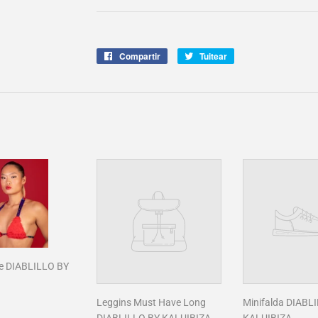
Compartir
Compartir
Tuitear
Tuitear
en
en
Facebook
Twitter
e DIABLILLO BY
45,00
Leggins Must Have Long
Minifalda DIABL