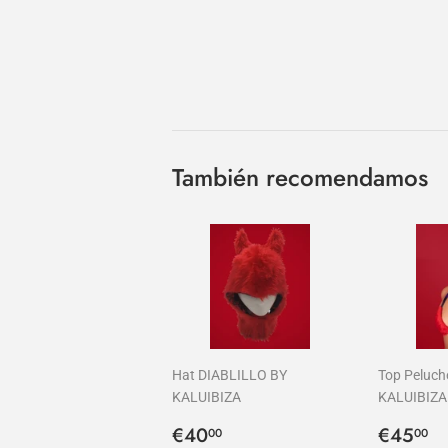
También recomendamos
Hat DIABLILLO BY
Top Peluch
KALUIBIZA
KALUIBIZA
Precio
€40,00
Precio
€
€40
€45
00
00