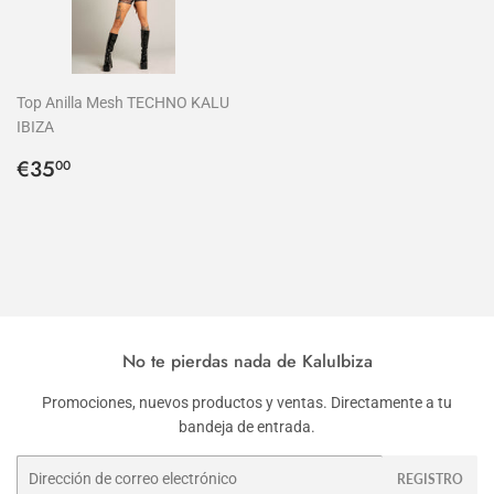
Top Anilla Mesh TECHNO KALU
IBIZA
Precio
€35,00
€35
00
habitual
No te pierdas nada de KaluIbiza
Promociones, nuevos productos y ventas. Directamente a tu
bandeja de entrada.
Correo
REGISTRO
electrónico