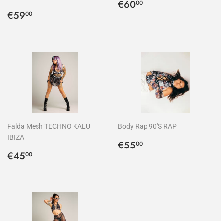
Precio
€60,00
€60
00
Precio
€59,00
habitual
€59
00
habitual
Falda Mesh TECHNO KALU
Body Rap 90'S RAP
IBIZA
Precio
€55,00
€55
00
Precio
€45,00
habitual
€45
00
habitual