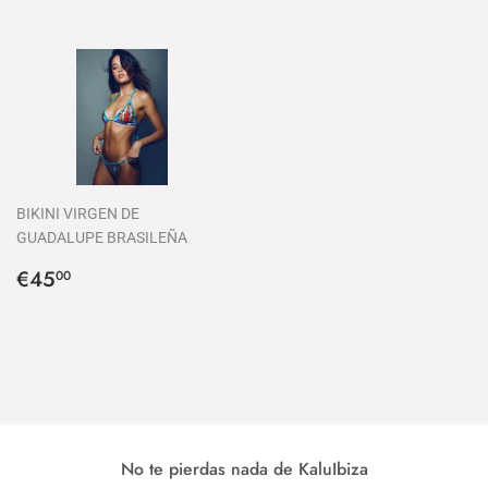
BIKINI VIRGEN DE
GUADALUPE BRASILEÑA
Precio
€45,00
€45
00
habitual
No te pierdas nada de KaluIbiza