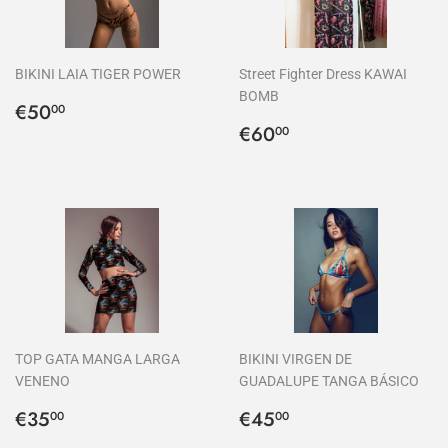
BIKINI LAIA TIGER POWER
Street Fighter Dress KAWAI
BOMB
Precio
€50,00
€50
00
habitual
Precio
€60,00
€60
00
habitual
TOP GATA MANGA LARGA
BIKINI VIRGEN DE
VENENO
GUADALUPE TANGA BÁSICO
Precio
€35,00
Precio
€45,00
€35
€45
00
00
habitual
habitual