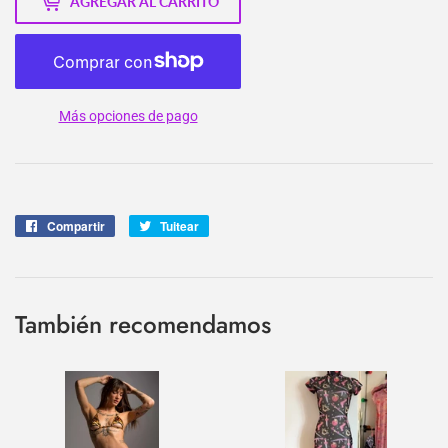
AGREGAR AL CARRITO
Más opciones de pago
Compartir
Compartir
Tuitear
Tuitear
en
en
Facebook
Twitter
También recomendamos