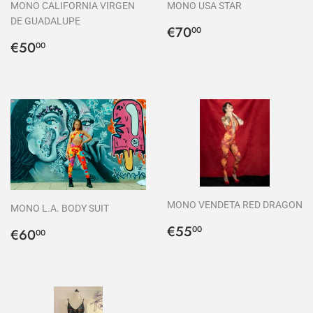
MONO CALIFORNIA VIRGEN
MONO USA STAR
DE GUADALUPE
Precio
€70,00
€70
00
Precio
€50,00
habitual
€50
00
habitual
MONO VENDETA RED DRAGON
MONO L.A. BODY SUIT
Precio
€55,00
Precio
€60,00
€55
00
€60
00
habitual
habitual