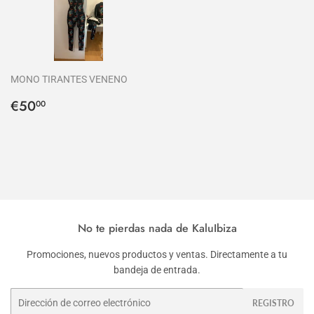
MONO TIRANTES VENENO
Precio
€50,00
€50
00
habitual
No te pierdas nada de KaluIbiza
Promociones, nuevos productos y ventas. Directamente a tu
bandeja de entrada.
Correo
REGISTRO
electrónico