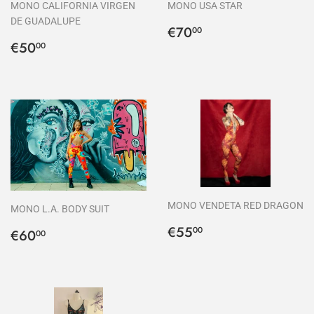
MONO CALIFORNIA VIRGEN
MONO USA STAR
DE GUADALUPE
Precio
€70,00
€70
00
Precio
€50,00
habitual
€50
00
habitual
MONO VENDETA RED DRAGON
MONO L.A. BODY SUIT
Precio
€55,00
Precio
€60,00
€55
00
€60
00
habitual
habitual