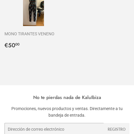
MONO TIRANTES VENENO
Precio
€50,00
€50
00
habitual
No te pierdas nada de KaluIbiza
Promociones, nuevos productos y ventas. Directamente a tu
bandeja de entrada.
Correo
REGISTRO
electrónico