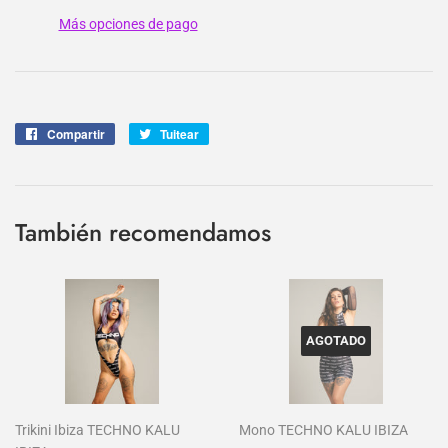
Más opciones de pago
Compartir
Compartir
Tuitear
Tuitear
en
en
Facebook
Twitter
También recomendamos
AGOTADO
Trikini Ibiza TECHNO KALU
Mono TECHNO KALU IBIZA