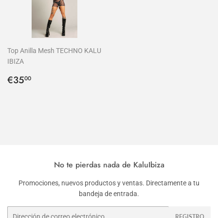
Top Anilla Mesh TECHNO KALU
IBIZA
Precio
€35,00
€35
00
habitual
No te pierdas nada de KaluIbiza
Promociones, nuevos productos y ventas. Directamente a tu
bandeja de entrada.
Correo
REGISTRO