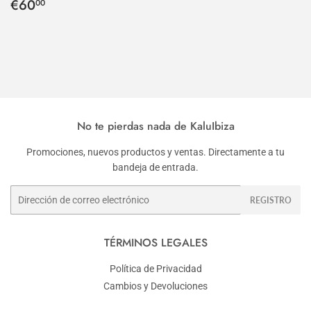
Precio
€60,00
habitual
€60
00
habitual
No te pierdas nada de KaluIbiza
Promociones, nuevos productos y ventas. Directamente a tu
bandeja de entrada.
Correo
REGISTRO
electrónico
TÉRMINOS LEGALES
Política de Privacidad
Cambios y Devoluciones