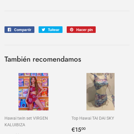
Compartir
Compartir
Tuitear
Tuitear
Hacer pin
Pinear
en
en
en
Facebook
Twitter
Pinterest
También recomendamos
Hawai twin set VIRGEN
Top Hawai TAI DAI SKY
KALUIBIZA
Precio
€15,00
€15
00