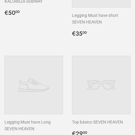
KALUIBIZA SUBWAY
Precio
€50,00
€50
00
Legging Must have short
habitual
SEVEN HEAVEN
Precio
€35,00
€35
00
habitual
Legging Must have Long
Top básico SEVEN HEAVEN
SEVEN HEAVEN
Precio
€29,00
€29
00