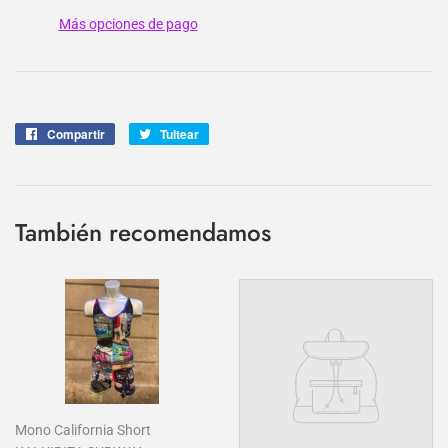
Más opciones de pago
Compartir
Compartir
Tuitear
Tuitear
en
en
Facebook
Twitter
También recomendamos
Mono California Short