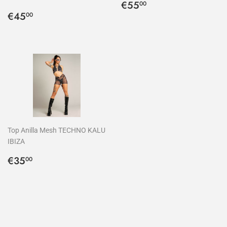
Precio
€55,00
€55
00
Precio
€45,00
habitual
€45
00
habitual
Top Anilla Mesh TECHNO KALU
IBIZA
Precio
€35,00
€35
00
habitual