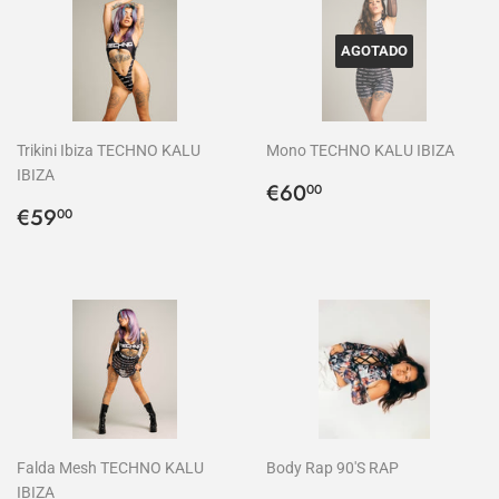
AGOTADO
Trikini Ibiza TECHNO KALU
Mono TECHNO KALU IBIZA
IBIZA
Precio
€60,00
€60
00
Precio
€59,00
habitual
€59
00
habitual
Falda Mesh TECHNO KALU
Body Rap 90'S RAP
IBIZA