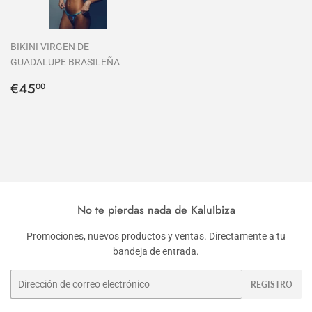
BIKINI VIRGEN DE
GUADALUPE BRASILEÑA
Precio
€45,00
€45
00
habitual
No te pierdas nada de KaluIbiza
Promociones, nuevos productos y ventas. Directamente a tu
bandeja de entrada.
Correo
REGISTRO
electrónico