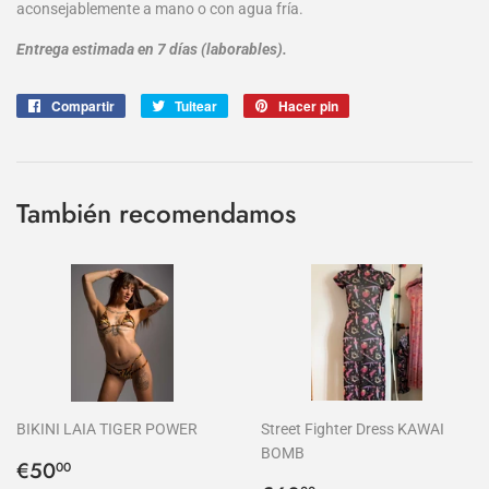
aconsejablemente a mano o con agua fría.
Entrega estimada en 7 días (laborables).
Compartir
Compartir
Tuitear
Tuitear
Hacer pin
Pinear
en
en
en
Facebook
Twitter
Pinterest
También recomendamos
BIKINI LAIA TIGER POWER
Street Fighter Dress KAWAI
BOMB
Precio
€50,00
€50
00