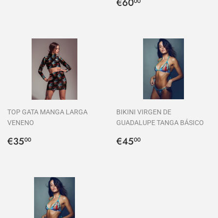
habitual
Precio
€60,00
€60
00
habitual
TOP GATA MANGA LARGA
BIKINI VIRGEN DE
VENENO
GUADALUPE TANGA BÁSICO
Precio
€35,00
Precio
€45,00
€35
€45
00
00
habitual
habitual