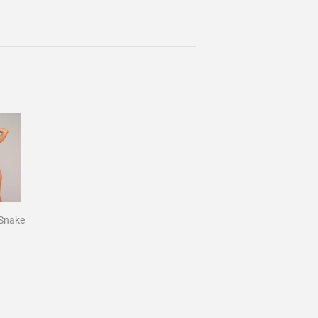
inear
n
interest
 Snake
00