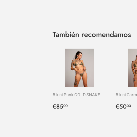
También recomendamos
Bikini Punk GOLD SNAKE
Bikini Ca
Precio
€85,00
Precio
€
€85
€50
00
00
habitual
habitu