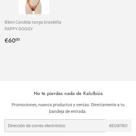
Bikini Candela tanga brasileña
PAPPY DOGGY
Precio
€60,00
€60
00
habitual
No te pierdas nada de KaluIbiza
Promociones, nuevos productos y ventas. Directamente a tu
bandeja de entrada.
Correo
REGISTRO
electrónico