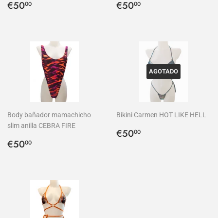
Precio
€50,00
Precio
€50,00
€50
€50
00
00
habitual
habitual
AGOTADO
Body bañador mamachicho
Bikini Carmen HOT LIKE HELL
slim anilla CEBRA FIRE
Precio
€50,00
€50
00
Precio
€50,00
habitual
€50
00
habitual