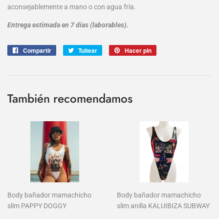
aconsejablemente a mano o con agua fría.
Entrega estimada en 7 días (laborables).
Compartir
Compartir
Tuitear
Tuitear
Hacer pin
Pinear
en
en
en
Facebook
Twitter
Pinterest
También recomendamos
Body bañador mamachicho
Body bañador mamachicho
slim PAPPY DOGGY
slim anilla KALUIBIZA SUBWAY