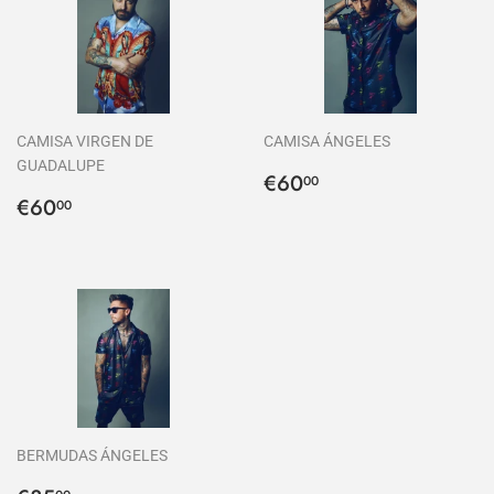
CAMISA VIRGEN DE
CAMISA ÁNGELES
GUADALUPE
Precio
€60,00
€60
00
Precio
€60,00
habitual
€60
00
habitual
BERMUDAS ÁNGELES