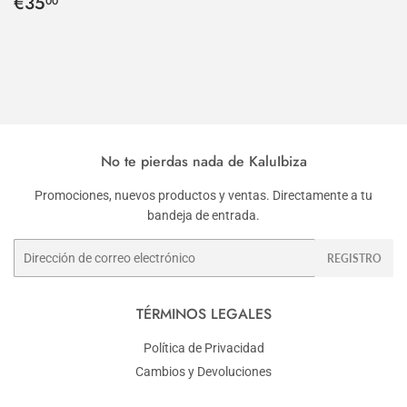
Precio
€35,00
€35
00
habitual
No te pierdas nada de KaluIbiza
Promociones, nuevos productos y ventas. Directamente a tu
bandeja de entrada.
Correo
REGISTRO
electrónico
TÉRMINOS LEGALES
Política de Privacidad
Cambios y Devoluciones