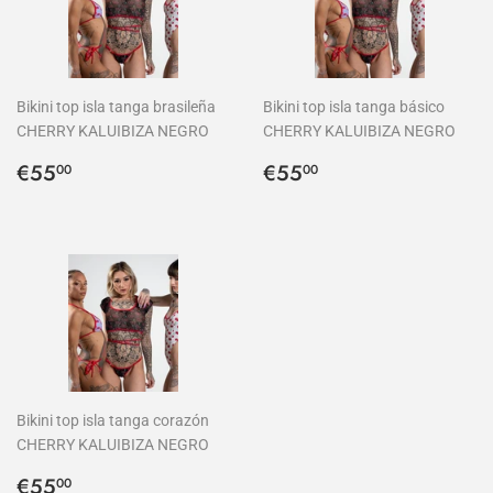
Bikini top isla tanga brasileña
Bikini top isla tanga básico
CHERRY KALUIBIZA NEGRO
CHERRY KALUIBIZA NEGRO
Precio
€55,00
Precio
€55,00
€55
€55
00
00
habitual
habitual
Bikini top isla tanga corazón
CHERRY KALUIBIZA NEGRO
Precio
€55,00
€55
00