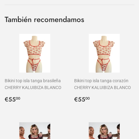
Facebook
Twitter
Pinterest
También recomendamos
Bikini top isla tanga brasileña
Bikini top isla tanga corazón
CHERRY KALUIBIZA BLANCO
CHERRY KALUIBIZA BLANCO
Precio
€55,00
Precio
€55,00
€55
€55
00
00
habitual
habitual