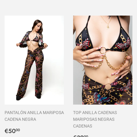
PANTALÓN ANILLA MARiPOSA
TOP ANILLA CADENAS
CADENA NEGRA
MARIPOSAS NEGRAS
CADENAS
Precio
€50,00
€50
00
00