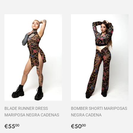
BLADE RUNNER DRESS
BOMBER SHORTI MARIPOSAS
MARIPOSA NEGRA CADENAS
NEGRA CADENA
Precio
€55,00
Precio
€50,00
€55
€50
00
00
habitual
habitual