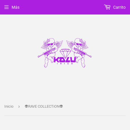
Más
Carrito
›
Inicio
👽RAVE COLLECTiON👽