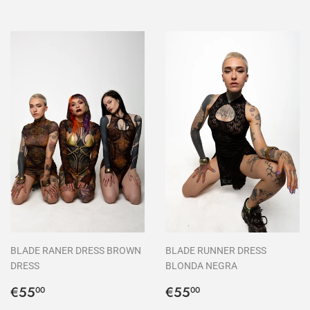
BLADE RANER DRESS BROWN
BLADE RUNNER DRESS
DRESS
BLONDA NEGRA
Precio
€55,00
Precio
€55,00
€55
€55
00
00
habitual
habitual